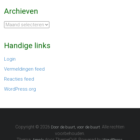
Archieven
Archieven
Handige links
Login
Vermeldingen feed
Reacties feed
WordPress.org
Copyright © 2026
. Alle rechten
Door de buurt, voor de buurt
voorbehouden.
Thema:
door ThemeGrill. Powered by
.
Ample
WordPress