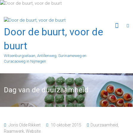
Ga
naar
de
inhoud
Door de buurt, voor de
buurt
Witsenburgselaan, Antillenweg, Surinameweg en
Curacaoweg in Nijmegen
Dag van de duurzaamheid
Joris Olde Rikkert
10 oktober 2015
Duurzaamheid
,
Raamwerk
,
Website