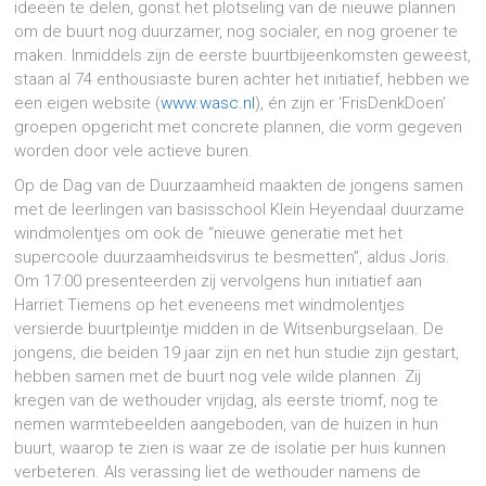
ideeën te delen, gonst het plotseling van de nieuwe plannen
om de buurt nog duurzamer, nog socialer, en nog groener te
maken. Inmiddels zijn de eerste buurtbijeenkomsten geweest,
staan al 74 enthousiaste buren achter het initiatief, hebben we
een eigen website (
www.wasc.nl
), én zijn er ‘FrisDenkDoen’
groepen opgericht met concrete plannen, die vorm gegeven
worden door vele actieve buren.
Op de Dag van de Duurzaamheid maakten de jongens samen
met de leerlingen van basisschool Klein Heyendaal duurzame
windmolentjes om ook de “nieuwe generatie met het
supercoole duurzaamheidsvirus te besmetten”, aldus Joris.
Om 17:00 presenteerden zij vervolgens hun initiatief aan
Harriet Tiemens op het eveneens met windmolentjes
versierde buurtpleintje midden in de Witsenburgselaan. De
jongens, die beiden 19 jaar zijn en net hun studie zijn gestart,
hebben samen met de buurt nog vele wilde plannen. Zij
kregen van de wethouder vrijdag, als eerste triomf, nog te
nemen warmtebeelden aangeboden, van de huizen in hun
buurt, waarop te zien is waar ze de isolatie per huis kunnen
verbeteren. Als verassing liet de wethouder namens de