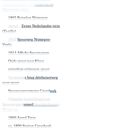
Wilhelminasingel tot waar nu de
Vereniging staat.
1865 Reisplan Nijmegen
Arend – Eerste Nederlandse trein
(Zwolle)
1910 Spoorweg Nijmegen-
Venlo
1913 Affiche Spoorwegen
Oude spoor naar Kleve
rotterdam-nijmegen-spoor
Voormalige brug driehuizerweg
over spoor
Spoorwegovergang Groesbeek
Villandrij herstellingsoord
Spoorwegpersoneel
Groesbeekseweg
Nijmegen
1860 Arend Trein
ca. 1890 Station Groesbeek