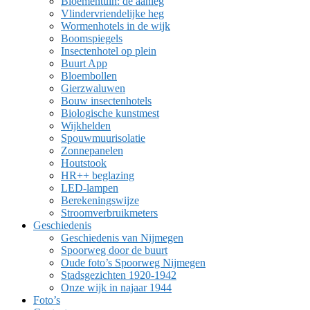
Bloementuin: de aanleg
Vlindervriendelijke heg
Wormenhotels in de wijk
Boomspiegels
Insectenhotel op plein
Buurt App
Bloembollen
Gierzwaluwen
Bouw insectenhotels
Biologische kunstmest
Wijkhelden
Spouwmuurisolatie
Zonnepanelen
Houtstook
HR++ beglazing
LED-lampen
Berekeningswijze
Stroomverbruikmeters
Geschiedenis
Geschiedenis van Nijmegen
Spoorweg door de buurt
Oude foto’s Spoorweg Nijmegen
Stadsgezichten 1920-1942
Onze wijk in najaar 1944
Foto’s