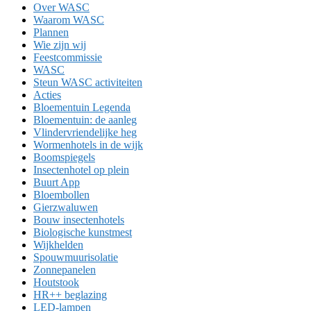
Over WASC
Waarom WASC
Plannen
Wie zijn wij
Feestcommissie
WASC
Steun WASC activiteiten
Acties
Bloementuin Legenda
Bloementuin: de aanleg
Vlindervriendelijke heg
Wormenhotels in de wijk
Boomspiegels
Insectenhotel op plein
Buurt App
Bloembollen
Gierzwaluwen
Bouw insectenhotels
Biologische kunstmest
Wijkhelden
Spouwmuurisolatie
Zonnepanelen
Houtstook
HR++ beglazing
LED-lampen