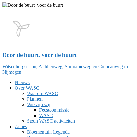
Ga
naar
de
inhoud
Door de buurt, voor de buurt
Witsenburgselaan, Antillenweg, Surinameweg en Curacaoweg in
Nijmegen
Nieuws
Over WASC
Waarom WASC
Plannen
Wie zijn wij
Feestcommissie
WASC
Steun WASC activiteiten
Acties
Bloementuin Legenda