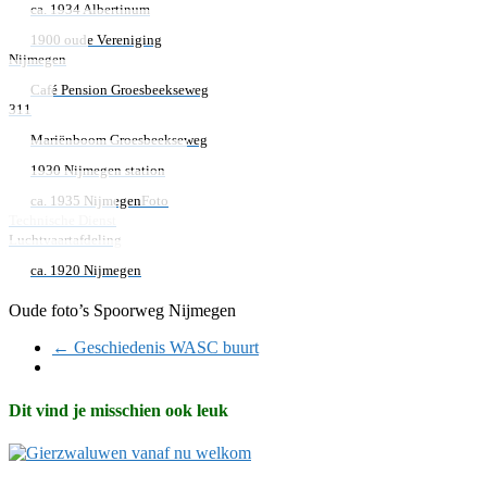
ca. 1934 Albertinum
1900 oude Vereniging
Nijmegen
Café Pension Groesbeekseweg
311
Mariënboom Groesbeekseweg
1930 Nijmegen station
ca. 1935 Nijmegen
Foto
Technische Dienst
Luchtvaartafdeling
ca. 1920 Nijmegen
Oude foto’s Spoorweg Nijmegen
←
Geschiedenis WASC buurt
Dit vind je misschien ook leuk