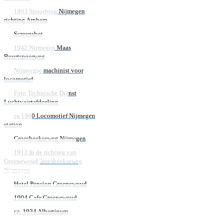
1903 Spoorbrug Nijmegen
richting Arnhem
Screenshot
1942 Nijmegen Maas
Buurtspoorweg
Nijmeegse machinist voor
locomotief
Foto Technische Dienst
Luchtvaartafdeeling
ca 1960 Locomotief Nijmegen
station
Groesbeekseweg Nijmegen
1913 In de richting van
Groenewoud
Groesbeekseweg
Nijmegen
Hotel Pension Groenewoud
1904 Cafe Groenewoud
ca. 1934 Albertinum