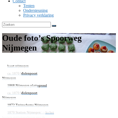
Contact
Tenten
Ondersteuning
Privacy verklaring
Oude foto’s Spoorweg
Nijmegen
kaart nijmegen
ca. 1870 Molenpoort
Nijmegen
1868 Nijmegen plattegrond
ca. 1870 Molenpoort
Nijmegen
1872 Treinschema Nijmegen
1870 Station Nijmegen
Links het
houten stationsgebouw aan de