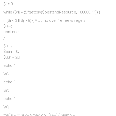
$j = 0;
while ($rij = @fgetcsv($bestandResource, 100000, “,”)) {
if ($i < 3 || $j > 8) { // Jump over 1e reeks regels!
$i++;
continue;
}
$j++;
$aan = 0;
$uur = 20;
echo “
\n”;
echo “
\n”;
echo “
\n”;
for($i = 0; $i <= $max_col; $i++) { $jump =