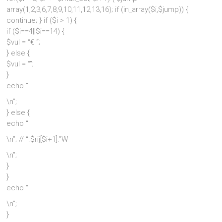
array(1,2,3,6,7,8,9,10,11,12,13,16); if (in_array($i,$jump)) {
continue; } if ($i > 1) {
if ($i==4||$i==14) {
$vul = “€ “;
} else {
$vul = “”;
}
echo “
\n”;
} else {
echo “
\n”; // “.$rij[$i+1].”W
\n”;
}
}
echo “
\n”;
}