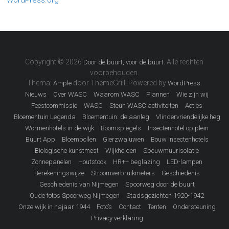
Copyright © 2026
. Alle rechten
Door de buurt, voor de buurt
voorbehouden.
Thema:
door ThemeGrill. Powered by
.
Ample
WordPress
Nieuws
Over WASC
Waarom WASC
Plannen
Wie zijn wij
Feestcommissie
WASC
Steun WASC activiteiten
Acties
Bloementuin Legenda
Bloementuin: de aanleg
Vlindervriendelijke heg
Wormenhotels in de wijk
Boomspiegels
Insectenhotel op plein
Buurt App
Bloembollen
Gierzwaluwen
Bouw insectenhotels
Biologische kunstmest
Wijkhelden
Spouwmuurisolatie
Zonnepanelen
Houtstook
HR++ beglazing
LED-lampen
Berekeningswijze
Stroomverbruikmeters
Geschiedenis
Geschiedenis van Nijmegen
Spoorweg door de buurt
Oude foto’s Spoorweg Nijmegen
Stadsgezichten 1920-1942
Onze wijk in najaar 1944
Foto’s
Contact
Tenten
Ondersteuning
Privacy verklaring