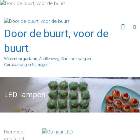
Ga
naar
de
inhoud
Door de buurt, voor de
buurt
Witsenburgselaan, Antillenweg, Surinameweg en
Curacaoweg in Nijmegen
LED-lampen
Hieronder
een tabel