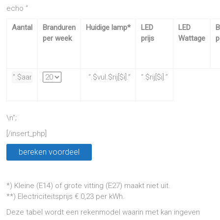
echo “
Aantal
Branduren
Huidige lamp*
LED
LED
B
per week
prijs
Wattage
p
“.$vul.$rij[$i].”
“.$rij[$i].”
\n”;
[/insert_php]
*) Kleine (E14) of grote vitting (E27) maakt niet uit.
**) Electriciteitsprijs € 0,23 per kWh.
Deze tabel wordt een rekenmodel waarin met kan ingeven