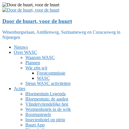
Ga
naar
de
inhoud
Door de buurt, voor de buurt
Witsenburgselaan, Antillenweg, Surinameweg en Curacaoweg in
Nijmegen
Nieuws
Over WASC
Waarom WASC
Plannen
Wie zijn wij
Feestcommissie
WASC
Steun WASC activiteiten
Acties
Bloementuin Legenda
Bloementuin: de aanleg
Vlindervriendelijke heg
Wormenhotels in de wijk
Boomspiegels
Insectenhotel op plein
Buurt App