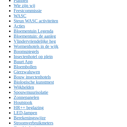
Plannen
Wie zijn wij
Feestcommissie
WASC
Steun WASC activiteiten
Acties
Bloementuin Legenda
Bloementuin: de aanleg
Vlindervriendelijke heg
Wormenhotels in de wijk
Boomspiegels
Insectenhotel op plein
Buurt App
Bloembollen
Gierzwaluwen
Bouw insectenhotels
Biologische kunstmest
Wijkhelden
Spouwmuurisolatie
Zonnepanelen
Houtstook
HR++ beglazing
LED-lampen
Berekeningswijze
Stroomverbruikmeters