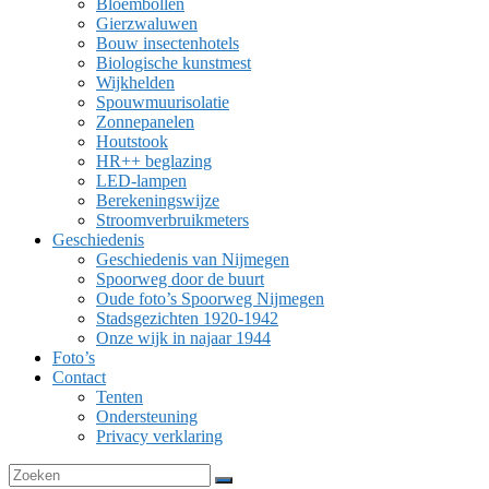
Bloembollen
Gierzwaluwen
Bouw insectenhotels
Biologische kunstmest
Wijkhelden
Spouwmuurisolatie
Zonnepanelen
Houtstook
HR++ beglazing
LED-lampen
Berekeningswijze
Stroomverbruikmeters
Geschiedenis
Geschiedenis van Nijmegen
Spoorweg door de buurt
Oude foto’s Spoorweg Nijmegen
Stadsgezichten 1920-1942
Onze wijk in najaar 1944
Foto’s
Contact
Tenten
Ondersteuning
Privacy verklaring