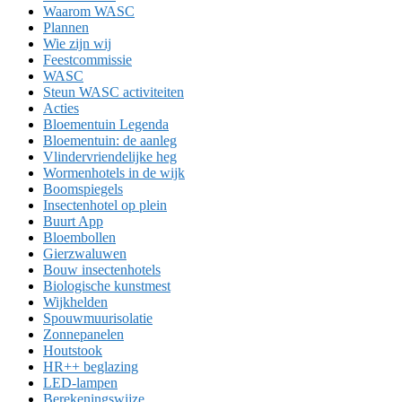
Waarom WASC
Plannen
Wie zijn wij
Feestcommissie
WASC
Steun WASC activiteiten
Acties
Bloementuin Legenda
Bloementuin: de aanleg
Vlindervriendelijke heg
Wormenhotels in de wijk
Boomspiegels
Insectenhotel op plein
Buurt App
Bloembollen
Gierzwaluwen
Bouw insectenhotels
Biologische kunstmest
Wijkhelden
Spouwmuurisolatie
Zonnepanelen
Houtstook
HR++ beglazing
LED-lampen
Berekeningswijze