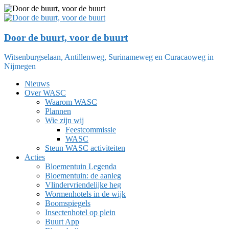
Ga
naar
de
inhoud
Door de buurt, voor de buurt
Witsenburgselaan, Antillenweg, Surinameweg en Curacaoweg in
Nijmegen
Nieuws
Over WASC
Waarom WASC
Plannen
Wie zijn wij
Feestcommissie
WASC
Steun WASC activiteiten
Acties
Bloementuin Legenda
Bloementuin: de aanleg
Vlindervriendelijke heg
Wormenhotels in de wijk
Boomspiegels
Insectenhotel op plein
Buurt App