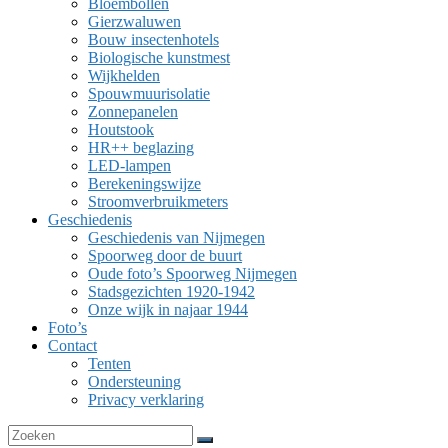
Bloembollen
Gierzwaluwen
Bouw insectenhotels
Biologische kunstmest
Wijkhelden
Spouwmuurisolatie
Zonnepanelen
Houtstook
HR++ beglazing
LED-lampen
Berekeningswijze
Stroomverbruikmeters
Geschiedenis
Geschiedenis van Nijmegen
Spoorweg door de buurt
Oude foto’s Spoorweg Nijmegen
Stadsgezichten 1920-1942
Onze wijk in najaar 1944
Foto’s
Contact
Tenten
Ondersteuning
Privacy verklaring