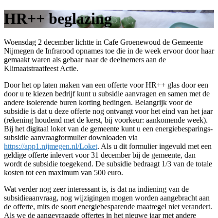
HR++ beglazing
Woensdag 2 december lichtte in Cafe Groenewoud de Gemeente
Nijmegen de Infrarood opnames toe die in de week ervoor door haar
gemaakt waren als gebaar naar de deelnemers aan de
Klimaatstraatfeest Actie.
Door het op laten maken van een offerte voor HR++ glas door een
door u te kiezen bedrijf kunt u subsidie aanvragen en samen met de
andere isolerende buren korting bedingen. Belangrijk voor de
subsidie is dat u deze offerte nog ontvangt voor het eind van het jaar
(rekening houdend met de kerst, bij voorkeur: aankomende week).
Bij het digitaal loket van de gemeente kunt u een energiebesparings-
subsidie aanvraagformulier downloaden via
https://app1.nijmegen.nl/Loket
. Als u dit formulier ingevuld met een
geldige offerte inlevert voor 31 december bij de gemeente, dan
wordt de subsidie toegekend. De subsidie bedraagt 1/3 van de totale
kosten tot een maximum van 500 euro.
Wat verder nog zeer interessant is, is dat na indiening van de
subsidieaanvraag, nog wijzigingen mogen worden aangebracht aan
de offerte, mits de soort energiebesparende maatregel niet verandert.
Als we de aangevraagde offertes in het nieuwe jaar met andere