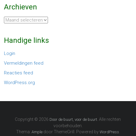
Archieven
Archieven
Handige links
Login
Vermeldingen feed
Reacties feed
WordPress.org
Copyright © 2026
. Alle rechten
Door de buurt, voor de buurt
voorbehouden.
Thema:
door ThemeGrill. Powered by
.
Ample
WordPress