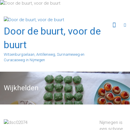
Ga
naar
de
inhoud
Door de buurt, voor de
buurt
Witsenburgselaan, Antillenweg, Surinameweg en
Curacaoweg in Nijmegen
Wijkhelden
Nijmegen is
een schone