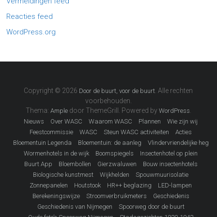
Vermeldingen feed
Reacties feed
WordPress.org
Copyright © 2026
. Alle rechten
Door de buurt, voor de buurt
voorbehouden.
Thema:
door ThemeGrill. Powered by
.
Ample
WordPress
Nieuws
Over WASC
Waarom WASC
Plannen
Wie zijn wij
Feestcommissie
WASC
Steun WASC activiteiten
Acties
Bloementuin Legenda
Bloementuin: de aanleg
Vlindervriendelijke heg
Wormenhotels in de wijk
Boomspiegels
Insectenhotel op plein
Buurt App
Bloembollen
Gierzwaluwen
Bouw insectenhotels
Biologische kunstmest
Wijkhelden
Spouwmuurisolatie
Zonnepanelen
Houtstook
HR++ beglazing
LED-lampen
Berekeningswijze
Stroomverbruikmeters
Geschiedenis
Geschiedenis van Nijmegen
Spoorweg door de buurt