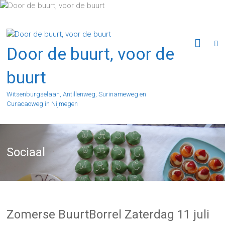
Ga
naar
de
inhoud
Door de buurt, voor de
buurt
Witsenburgselaan, Antillenweg, Surinameweg en
Curacaoweg in Nijmegen
Sociaal
Zomerse BuurtBorrel Zaterdag 11 juli