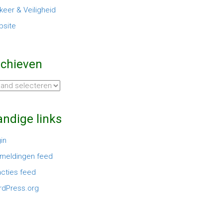
keer & Veiligheid
site
rchieven
hieven
ndige links
in
meldingen feed
cties feed
dPress.org