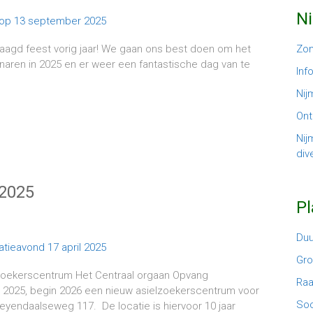
N
aagd feest vorig jaar! We gaan ons best doen om het
Zom
naren in 2025 en er weer een fantastische dag van te
Inf
Nij
Ont
Nij
dive
 2025
P
Du
Gr
oekerscentrum Het Centraal orgaan Opvang
Ra
d 2025, begin 2026 een nieuw asielzoekerscentrum voor
Soc
yendaalseweg 117. De locatie is hiervoor 10 jaar