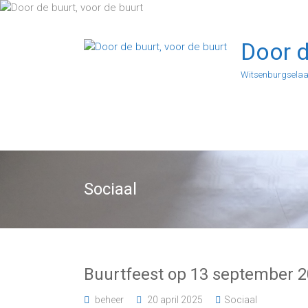
Ga
naar
de
Door d
inhoud
Witsenburgselaa
Sociaal
Buurtfeest op 13 september 
beheer
20 april 2025
Sociaal