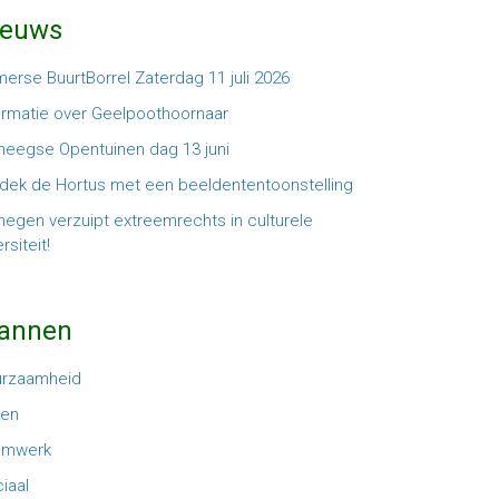
ieuws
erse BuurtBorrel Zaterdag 11 juli 2026
ormatie over Geelpoothoornaar
meegse Opentuinen dag 13 juni
dek de Hortus met een beeldententoonstelling
megen verzuipt extreemrechts in culturele
rsiteit!
lannen
urzaamheid
oen
amwerk
iaal