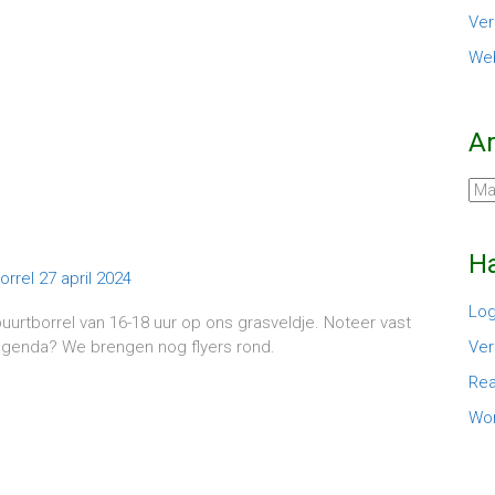
Ver
Web
A
Arc
Ha
Log
urtborrel van 16-18 uur op ons grasveldje. Noteer vast
 agenda? We brengen nog flyers rond.
Ver
Rea
Wor