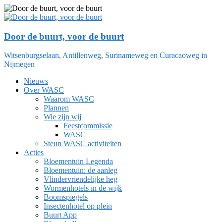
Ga
naar
de
inhoud
Door de buurt, voor de buurt
Witsenburgselaan, Antillenweg, Surinameweg en Curacaoweg in
Nijmegen
Nieuws
Over WASC
Waarom WASC
Plannen
Wie zijn wij
Feestcommissie
WASC
Steun WASC activiteiten
Acties
Bloementuin Legenda
Bloementuin: de aanleg
Vlindervriendelijke heg
Wormenhotels in de wijk
Boomspiegels
Insectenhotel op plein
Buurt App