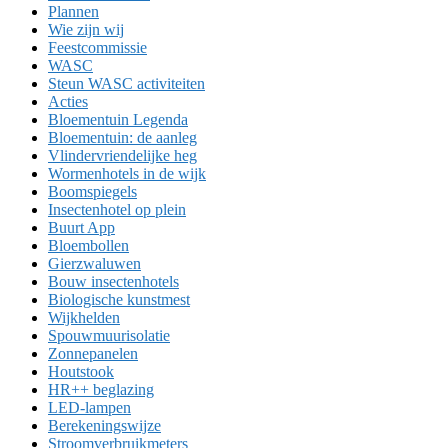
Plannen
Wie zijn wij
Feestcommissie
WASC
Steun WASC activiteiten
Acties
Bloementuin Legenda
Bloementuin: de aanleg
Vlindervriendelijke heg
Wormenhotels in de wijk
Boomspiegels
Insectenhotel op plein
Buurt App
Bloembollen
Gierzwaluwen
Bouw insectenhotels
Biologische kunstmest
Wijkhelden
Spouwmuurisolatie
Zonnepanelen
Houtstook
HR++ beglazing
LED-lampen
Berekeningswijze
Stroomverbruikmeters