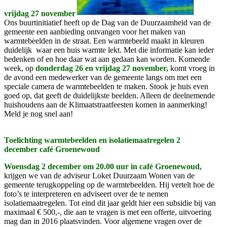
vrijdag 27 november
Ons buurtinitiatief heeft op de Dag van de Duurzaamheid van de
gemeente een aanbieding ontvangen voor het maken van
warmtebeelden in de straat. Een warmtebeeld maakt in kleuren
duidelijk waar een huis warmte lekt. Met die informatie kan ieder
bedenken of en hoe daar wat aan gedaan kan worden. Komende
week, op
donderdag 26 en vrijdag 27 november,
komt vroeg in
de avond een medewerker van de gemeente langs om met een
speciale camera de warmtebeelden te maken. Stook je huis even
goed op, dat geeft de duidelijkste beelden. Alleen de deelnemende
huishoudens aan de Klimaatstraatfeesten komen in aanmerking!
Meld je nog snel aan!
Toelichting warmtebeelden en isolatiemaatregelen
2
december café Groenewoud
Woensdag 2 december
om 20.00 uur in café Groenewoud,
krijgen we van de adviseur Loket Duurzaam Wonen van de
gemeente terugkoppeling op de warmtebeelden. Hij vertelt hoe de
foto’s te interpreteren en adviseert over de te nemen
isolatiemaatregelen. Tot eind dit jaar geldt hier een subsidie bij van
maximaal € 500,-, die aan te vragen is met een offerte, uitvoering
mag dan in 2016 plaatsvinden. Voor algemene vragen over de