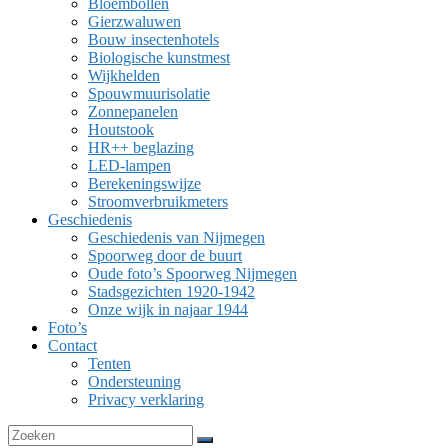
Bloembollen
Gierzwaluwen
Bouw insectenhotels
Biologische kunstmest
Wijkhelden
Spouwmuurisolatie
Zonnepanelen
Houtstook
HR++ beglazing
LED-lampen
Berekeningswijze
Stroomverbruikmeters
Geschiedenis
Geschiedenis van Nijmegen
Spoorweg door de buurt
Oude foto’s Spoorweg Nijmegen
Stadsgezichten 1920-1942
Onze wijk in najaar 1944
Foto’s
Contact
Tenten
Ondersteuning
Privacy verklaring