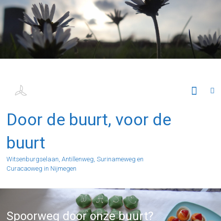
Ga
naar
de
inhoud
Door de buurt, voor de
buurt
Witsenburgselaan, Antillenweg, Surinameweg en
Curacaoweg in Nijmegen
Spoorweg door onze buurt?