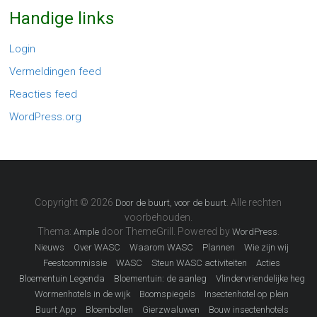
Handige links
Login
Vermeldingen feed
Reacties feed
WordPress.org
Copyright © 2026
. Alle rechten
Door de buurt, voor de buurt
voorbehouden.
Thema:
door ThemeGrill. Powered by
.
Ample
WordPress
Nieuws
Over WASC
Waarom WASC
Plannen
Wie zijn wij
Feestcommissie
WASC
Steun WASC activiteiten
Acties
Bloementuin Legenda
Bloementuin: de aanleg
Vlindervriendelijke heg
Wormenhotels in de wijk
Boomspiegels
Insectenhotel op plein
Buurt App
Bloembollen
Gierzwaluwen
Bouw insectenhotels