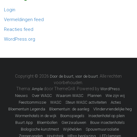
Login
Vermeldingen feed
Reacties feed
WordPress.org
Copyright © 2026
. Alle rechten
Door de buurt, voor de buurt
voorbehouden.
Thema:
door ThemeGrill. Powered by
.
Ample
WordPress
Nieuws
Over WASC
Waarom WASC
Plannen
Wie zijn wij
Feestcommissie
WASC
Steun WASC activiteiten
Acties
Bloementuin Legenda
Bloementuin: de aanleg
Vlindervriendelijke heg
Wormenhotels in de wijk
Boomspiegels
Insectenhotel op plein
Buurt App
Bloembollen
Gierzwaluwen
Bouw insectenhotels
Biologische kunstmest
Wijkhelden
Spouwmuurisolatie
Zonnepanelen
Houtstook
HR++ beglazing
LED-lampen