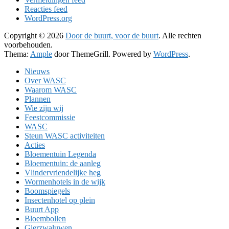
Reacties feed
WordPress.org
Copyright © 2026
Door de buurt, voor de buurt
. Alle rechten
voorbehouden.
Thema:
Ample
door ThemeGrill. Powered by
WordPress
.
Nieuws
Over WASC
Waarom WASC
Plannen
Wie zijn wij
Feestcommissie
WASC
Steun WASC activiteiten
Acties
Bloementuin Legenda
Bloementuin: de aanleg
Vlindervriendelijke heg
Wormenhotels in de wijk
Boomspiegels
Insectenhotel op plein
Buurt App
Bloembollen
Gierzwaluwen