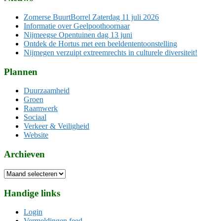
Zomerse BuurtBorrel Zaterdag 11 juli 2026
Informatie over Geelpoothoornaar
Nijmeegse Opentuinen dag 13 juni
Ontdek de Hortus met een beeldententoonstelling
Nijmegen verzuipt extreemrechts in culturele diversiteit!
Plannen
Duurzaamheid
Groen
Raamwerk
Sociaal
Verkeer & Veiligheid
Website
Archieven
Archieven
Handige links
Login
Vermeldingen feed