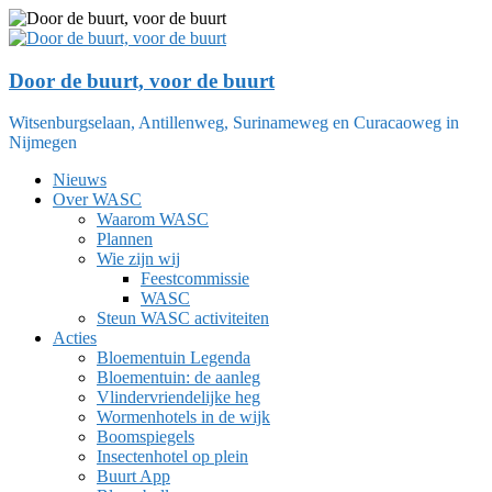
Ga
naar
de
inhoud
Door de buurt, voor de buurt
Witsenburgselaan, Antillenweg, Surinameweg en Curacaoweg in
Nijmegen
Nieuws
Over WASC
Waarom WASC
Plannen
Wie zijn wij
Feestcommissie
WASC
Steun WASC activiteiten
Acties
Bloementuin Legenda
Bloementuin: de aanleg
Vlindervriendelijke heg
Wormenhotels in de wijk
Boomspiegels
Insectenhotel op plein
Buurt App