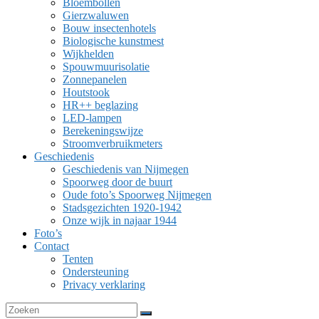
Bloembollen
Gierzwaluwen
Bouw insectenhotels
Biologische kunstmest
Wijkhelden
Spouwmuurisolatie
Zonnepanelen
Houtstook
HR++ beglazing
LED-lampen
Berekeningswijze
Stroomverbruikmeters
Geschiedenis
Geschiedenis van Nijmegen
Spoorweg door de buurt
Oude foto’s Spoorweg Nijmegen
Stadsgezichten 1920-1942
Onze wijk in najaar 1944
Foto’s
Contact
Tenten
Ondersteuning
Privacy verklaring