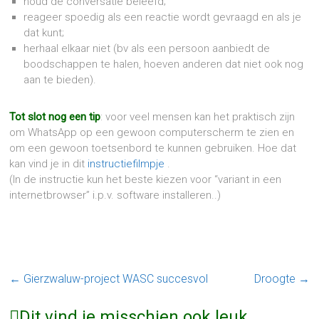
houd de conversatie beleefd;
reageer spoedig als een reactie wordt gevraagd en als je
dat kunt;
herhaal elkaar niet (bv als een persoon aanbiedt de
boodschappen te halen, hoeven anderen dat niet ook nog
aan te bieden).
Tot slot nog een tip
: voor veel mensen kan het praktisch zijn
om WhatsApp op een gewoon computerscherm te zien en
om een gewoon toetsenbord te kunnen gebruiken. Hoe dat
kan vind je in dit
instructiefilmpje
.
(In de instructie kun het beste kiezen voor “variant in een
internetbrowser” i.p.v. software installeren..)
←
Gierzwaluw-project WASC succesvol
Droogte
→
Dit vind je misschien ook leuk