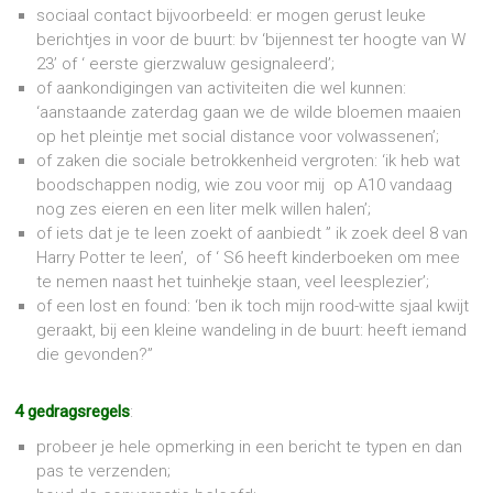
sociaal contact bijvoorbeeld: er mogen gerust leuke
berichtjes in voor de buurt: bv ‘bijennest ter hoogte van W
23’ of ‘ eerste gierzwaluw gesignaleerd’;
of aankondigingen van activiteiten die wel kunnen:
‘aanstaande zaterdag gaan we de wilde bloemen maaien
op het pleintje met social distance voor volwassenen’;
of zaken die sociale betrokkenheid vergroten: ‘ik heb wat
boodschappen nodig, wie zou voor mij op A10 vandaag
nog zes eieren en een liter melk willen halen’;
of iets dat je te leen zoekt of aanbiedt ” ik zoek deel 8 van
Harry Potter te leen’, of ‘ S6 heeft kinderboeken om mee
te nemen naast het tuinhekje staan, veel leesplezier’;
of een lost en found: ‘ben ik toch mijn rood-witte sjaal kwijt
geraakt, bij een kleine wandeling in de buurt: heeft iemand
die gevonden?”
4 gedragsregels
:
probeer je hele opmerking in een bericht te typen en dan
pas te verzenden;