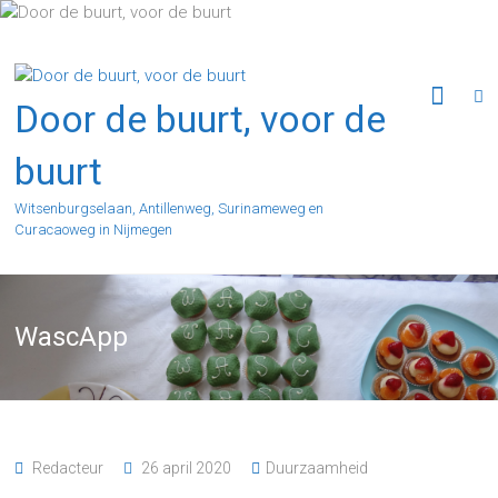
Ga
naar
de
inhoud
Door de buurt, voor de
buurt
Witsenburgselaan, Antillenweg, Surinameweg en
Curacaoweg in Nijmegen
WascApp
Redacteur
26 april 2020
Duurzaamheid