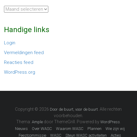
Archieven
Handige links
Login
Vermeldingen feed
Reacties feed
WordPress.org
Copyright © 2026
. Alle rechten
Door de buurt, voor de buurt
voorbehouden.
Thema:
door ThemeGrill. Powered by
.
Ample
WordPress
Nieuws
Over WASC
Waarom WASC
Plannen
Wie zijn wij
Feestcommissie
WASC
Steun WASC activiteiten
Acties