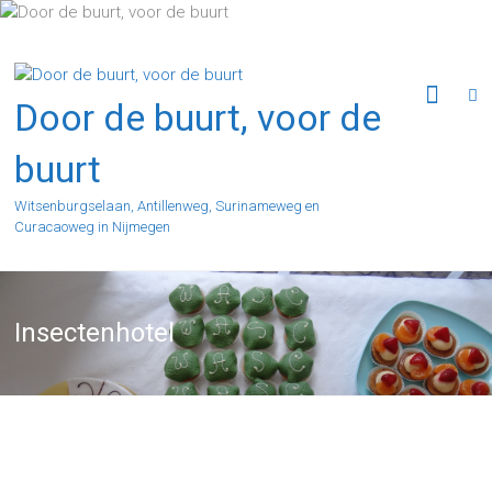
Ga
naar
de
inhoud
Door de buurt, voor de
buurt
Witsenburgselaan, Antillenweg, Surinameweg en
Curacaoweg in Nijmegen
Insectenhotel