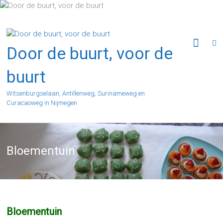
Ga
naar
de
inhoud
Door de buurt, voor de
buurt
Witsenburgselaan, Antillenweg, Surinameweg en
Curacaoweg in Nijmegen
Bloementuin
Bloementuin
Bloementuin medio juni
Wilde Margriet