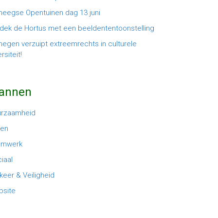
meegse Opentuinen dag 13 juni
dek de Hortus met een beeldententoonstelling
megen verzuipt extreemrechts in culturele
rsiteit!
lannen
urzaamheid
oen
amwerk
iaal
keer & Veiligheid
site