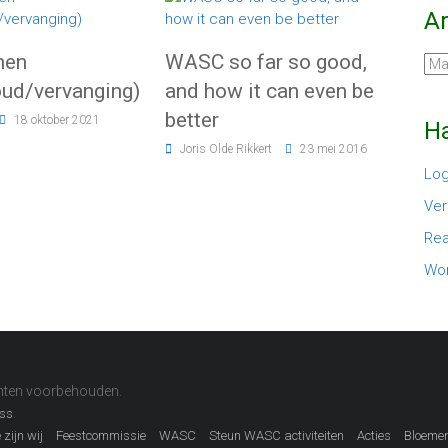
A
men
WASC so far so good,
Arc
ud/vervanging)
and how it can even be
better
18 oktober 2021
Ha
Joris Olde Rikkert
23 mei 2016
Log
Ver
Rea
Wor
echten voorbehouden.
.
ss
 zijn wij
Feestcommissie
WASC
Steun WASC activiteiten
Acties
Bloeme