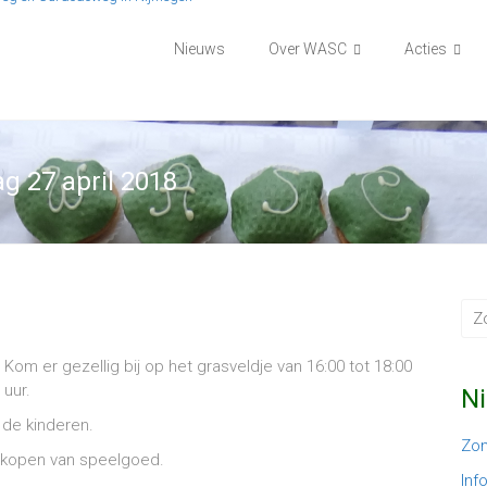
Nieuws
Over WASC
Acties
ag 27 april 2018
Kom er gezellig bij op het grasveldje van 16:00 tot 18:00
uur.
N
 de kinderen.
Zom
verkopen van speelgoed.
Inf