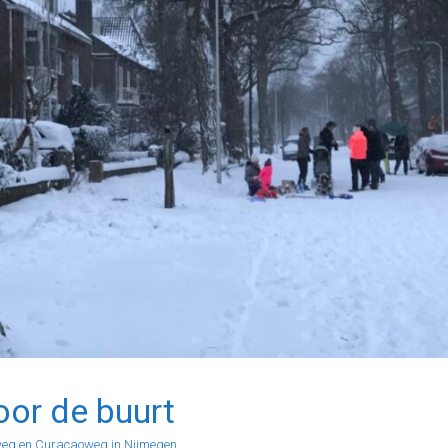
oor de buurt
weg en Curacaoweg in Nijmegen