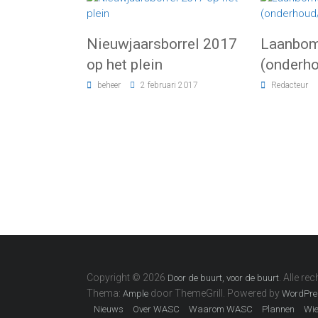
Nieuwjaarsborrel 2017
Laanbo
op het plein
(onderho
beheer
2 februari 2017
Redacteur
Copyright © 2026
. Alle r
Door de buurt, voor de buurt
Thema:
door ThemeGrill. Powered by
Ample
WordPre
Nieuws
Over WASC
Waarom WASC
Plannen
Wie