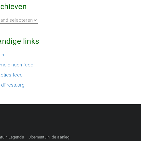
rchieven
hieven
ndige links
in
meldingen feed
cties feed
dPress.org
ntuin Legenda
Bloementuin: de aanleg