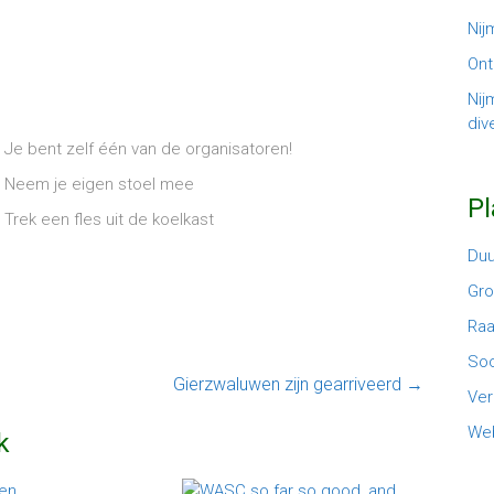
Nij
Ont
Nij
dive
Je bent zelf één van de organisatoren!
Neem je eigen stoel mee
P
Trek een fles uit de koelkast
Du
Gr
Ra
Soc
Gierzwaluwen zijn gearriveerd
→
Ver
Web
k