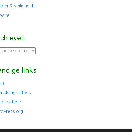
keer & Veiligheid
site
rchieven
hieven
ndige links
in
meldingen feed
cties feed
dPress.org