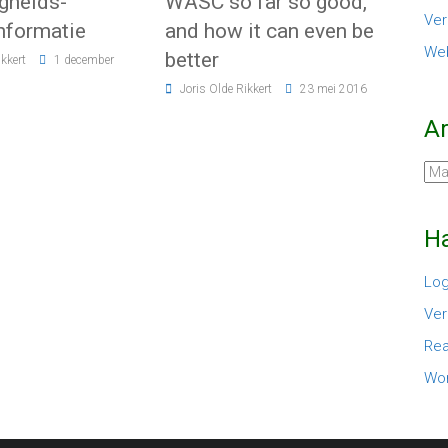
igheids-
WASC so far so good,
Ver
nformatie
and how it can even be
Web
better
ikkert
1 december
Joris Olde Rikkert
23 mei 2016
A
Arc
Ha
Log
Ver
Rea
Wor