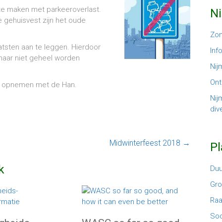
d te maken met parkeeroverlast.
N
 gehuisvest zijn het oude
Zom
atsten aan te leggen. Hierdoor
Inf
 maar niet geheel worden
Nij
Ont
unt opnemen met de Han.
Nij
dive
Midwinterfeest 2018
→
P
k
Du
Gr
Ra
Soc