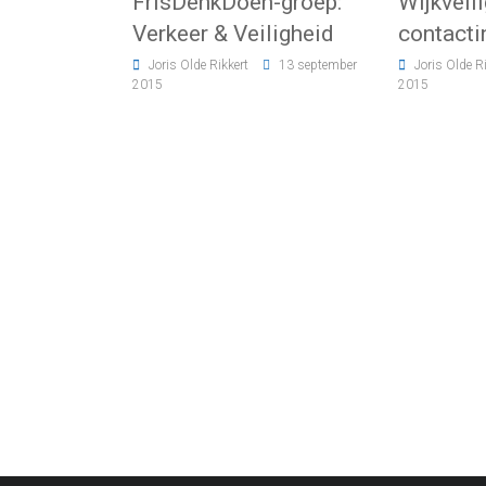
FrisDenkDoen-groep:
Wijkveil
Verkeer & Veiligheid
contacti
Joris Olde Rikkert
13 september
Joris Olde R
2015
2015