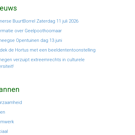
ieuws
erse BuurtBorrel Zaterdag 11 juli 2026
ormatie over Geelpoothoornaar
meegse Opentuinen dag 13 juni
dek de Hortus met een beeldententoonstelling
megen verzuipt extreemrechts in culturele
rsiteit!
lannen
urzaamheid
oen
amwerk
iaal