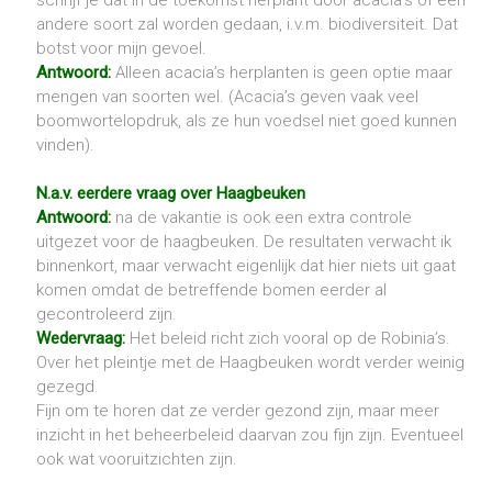
schrijf je dat in de toekomst herplant door acacia’s of een
andere soort zal worden gedaan, i.v.m. biodiversiteit. Dat
botst voor mijn gevoel.
Antwoord:
Alleen acacia’s herplanten is geen optie maar
mengen van soorten wel. (Acacia’s geven vaak veel
boomwortelopdruk, als ze hun voedsel niet goed kunnen
vinden).
N.a.v. eerdere vraag over Haagbeuken
Antwoord:
na de vakantie is ook een extra controle
uitgezet voor de haagbeuken. De resultaten verwacht ik
binnenkort, maar verwacht eigenlijk dat hier niets uit gaat
komen omdat de betreffende bomen eerder al
gecontroleerd zijn.
Wedervraag:
Het beleid richt zich vooral op de Robinia’s.
Over het pleintje met de Haagbeuken wordt verder weinig
gezegd.
Fijn om te horen dat ze verder gezond zijn, maar meer
inzicht in het beheerbeleid daarvan zou fijn zijn. Eventueel
ook wat vooruitzichten zijn.