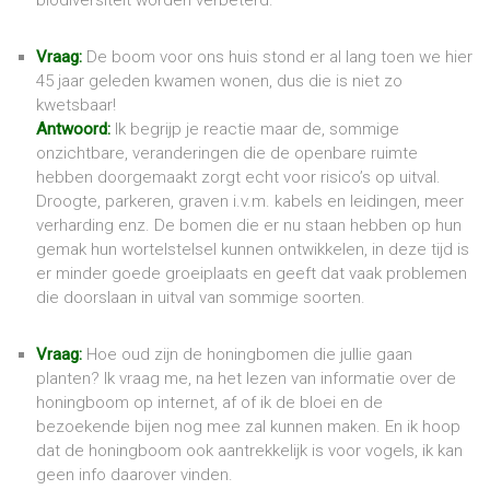
biodiversiteit worden verbeterd.
Vraag:
De boom voor ons huis stond er al lang toen we hier
45 jaar geleden kwamen wonen, dus die is niet zo
kwetsbaar!
Antwoord:
Ik begrijp je reactie maar de, sommige
onzichtbare, veranderingen die de openbare ruimte
hebben doorgemaakt zorgt echt voor risico’s op uitval.
Droogte, parkeren, graven i.v.m. kabels en leidingen, meer
verharding enz. De bomen die er nu staan hebben op hun
gemak hun wortelstelsel kunnen ontwikkelen, in deze tijd is
er minder goede groeiplaats en geeft dat vaak problemen
die doorslaan in uitval van sommige soorten.
Vraag:
Hoe oud zijn de honingbomen die jullie gaan
planten? Ik vraag me, na het lezen van informatie over de
honingboom op internet, af of ik de bloei en de
bezoekende bijen nog mee zal kunnen maken. En ik hoop
dat de honingboom ook aantrekkelijk is voor vogels, ik kan
geen info daarover vinden.