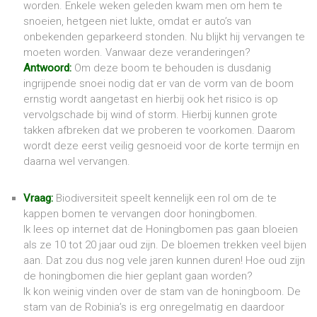
worden. Enkele weken geleden kwam men om hem te
snoeien, hetgeen niet lukte, omdat er auto’s van
onbekenden geparkeerd stonden. Nu blijkt hij vervangen te
moeten worden. Vanwaar deze veranderingen?
Antwoord:
Om deze boom te behouden is dusdanig
ingrijpende snoei nodig dat er van de vorm van de boom
ernstig wordt aangetast en hierbij ook het risico is op
vervolgschade bij wind of storm. Hierbij kunnen grote
takken afbreken dat we proberen te voorkomen. Daarom
wordt deze eerst veilig gesnoeid voor de korte termijn en
daarna wel vervangen.
Vraag:
Biodiversiteit speelt kennelijk een rol om de te
kappen bomen te vervangen door honingbomen.
Ik lees op internet dat de Honingbomen pas gaan bloeien
als ze 10 tot 20 jaar oud zijn. De bloemen trekken veel bijen
aan. Dat zou dus nog vele jaren kunnen duren! Hoe oud zijn
de honingbomen die hier geplant gaan worden?
Ik kon weinig vinden over de stam van de honingboom. De
stam van de Robinia’s is erg onregelmatig en daardoor