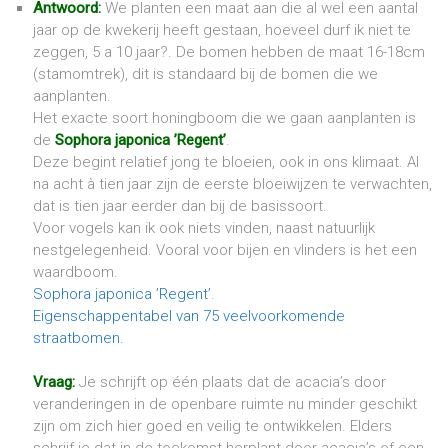
Antwoord:
We planten een maat aan die al wel een aantal
jaar op de kwekerij heeft gestaan, hoeveel durf ik niet te
zeggen, 5 a 10 jaar?. De bomen hebben de maat 16-18cm
(stamomtrek), dit is standaard bij de bomen die we
aanplanten.
Het exacte soort honingboom die we gaan aanplanten is
de
Sophora japonica ’Regent’
.
Deze begint relatief jong te bloeien, ook in ons klimaat. Al
na acht à tien jaar zijn de eerste bloeiwijzen te verwachten,
dat is tien jaar eerder dan bij de basissoort.
Voor vogels kan ik ook niets vinden, naast natuurlijk
nestgelegenheid. Vooral voor bijen en vlinders is het een
waardboom.
Sophora japonica ’Regent’
.
Eigenschappentabel van 75 veelvoorkomende
straatbomen.
Vraag:
Je schrijft op één plaats dat de acacia’s door
veranderingen in de openbare ruimte nu minder geschikt
zijn om zich hier goed en veilig te ontwikkelen. Elders