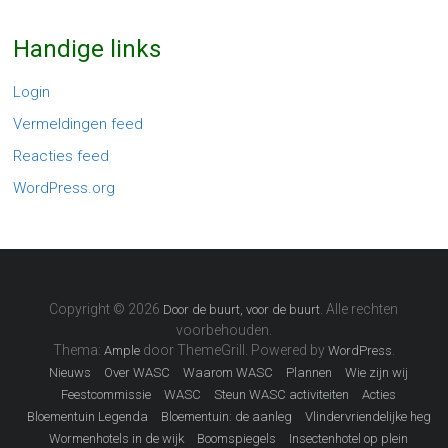
Handige links
Login
Vermeldingen feed
Reacties feed
WordPress.org
Copyright © 2026
. Alle rechten
Door de buurt, voor de buurt
voorbehouden.
Thema:
door ThemeGrill. Powered by
.
Ample
WordPress
Nieuws
Over WASC
Waarom WASC
Plannen
Wie zijn wij
Feestcommissie
WASC
Steun WASC activiteiten
Acties
Bloementuin Legenda
Bloementuin: de aanleg
Vlindervriendelijke heg
Wormenhotels in de wijk
Boomspiegels
Insectenhotel op plein