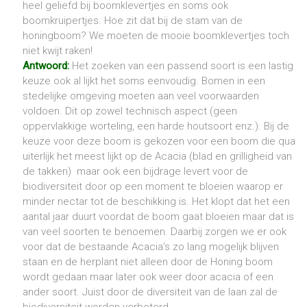
heel geliefd bij boomklevertjes en soms ook
boomkruipertjes. Hoe zit dat bij de stam van de
honingboom? We moeten de mooie boomklevertjes toch
niet kwijt raken!
Antwoord:
Het zoeken van een passend soort is een lastig
keuze ook al lijkt het soms eenvoudig. Bomen in een
stedelijke omgeving moeten aan veel voorwaarden
voldoen. Dit op zowel technisch aspect (geen
oppervlakkige worteling, een harde houtsoort enz.). Bij de
keuze voor deze boom is gekozen voor een boom die qua
uiterlijk het meest lijkt op de Acacia (blad en grilligheid van
de takken) maar ook een bijdrage levert voor de
biodiversiteit door op een moment te bloeien waarop er
minder nectar tot de beschikking is. Het klopt dat het een
aantal jaar duurt voordat de boom gaat bloeien maar dat is
van veel soorten te benoemen. Daarbij zorgen we er ook
voor dat de bestaande Acacia’s zo lang mogelijk blijven
staan en de herplant niet alleen door de Honing boom
wordt gedaan maar later ook weer door acacia of een
ander soort. Juist door de diversiteit van de laan zal de