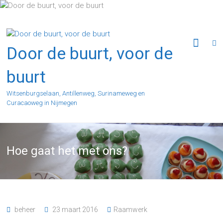
Ga
naar
de
inhoud
Door de buurt, voor de
buurt
Witsenburgselaan, Antillenweg, Surinameweg en
Curacaoweg in Nijmegen
Hoe gaat het met ons?
beheer
23 maart 2016
Raamwerk