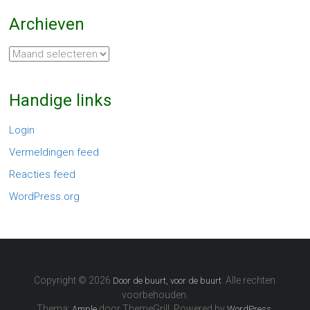
Archieven
Archieven
Handige links
Login
Vermeldingen feed
Reacties feed
WordPress.org
Copyright © 2026
. Alle rechten
Door de buurt, voor de buurt
voorbehouden.
Thema:
door ThemeGrill. Powered by
.
Ample
WordPress