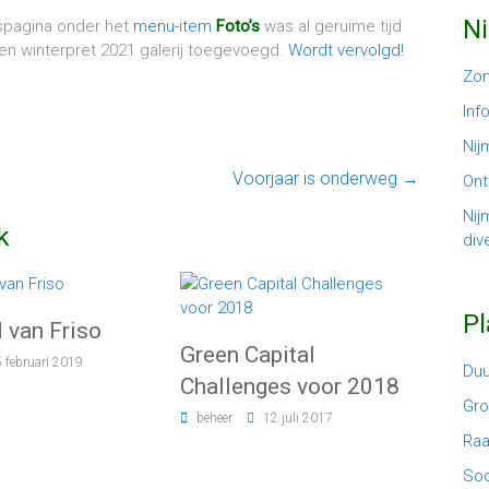
N
tspagina onder het
menu-item
Foto’s
was al geruime tijd
een winterpret 2021 galerij toegevoegd.
Wordt vervolgd!
Zom
Inf
Nij
Voorjaar is onderweg
→
Ont
Nij
k
dive
P
 van Friso
Green Capital
5 februari 2019
Du
Challenges voor 2018
Gr
beheer
12 juli 2017
Ra
Soc