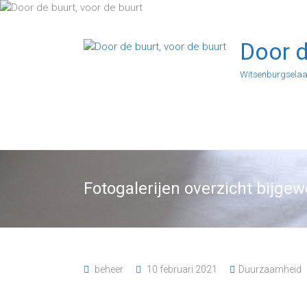
Ga
naar
de
Door d
inhoud
Witsenburgselaa
Fotogalerijen overzicht bijgew
beheer
10 februari 2021
Duurzaamheid