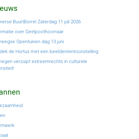
ieuws
erse BuurtBorrel Zaterdag 11 juli 2026
ormatie over Geelpoothoornaar
meegse Opentuinen dag 13 juni
dek de Hortus met een beeldententoonstelling
megen verzuipt extreemrechts in culturele
rsiteit!
lannen
urzaamheid
oen
amwerk
iaal