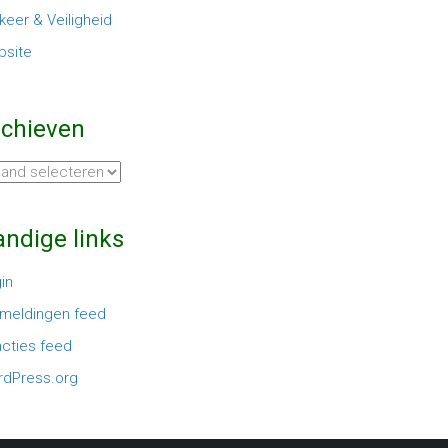
keer & Veiligheid
site
rchieven
hieven
ndige links
in
meldingen feed
cties feed
dPress.org