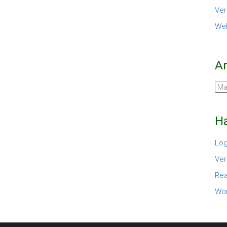
Ver
Web
A
Arc
Ha
Log
Ver
Rea
Wor