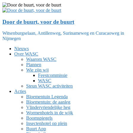
Ga
naar
de
inhoud
Door de buurt, voor de buurt
Witsenburgselaan, Antillenweg, Surinameweg en Curacaoweg in
Nijmegen
Nieuws
Over WASC
Waarom WASC
Plannen
Wie zijn wij
Feestcommissie
WASC
Steun WASC activiteiten
Acties
Bloementuin Legenda
Bloementuin: de aanleg
Vlindervriendelijke heg
Wormenhotels in de wijk
Boomspiegels
Insectenhotel op plein
Buurt App