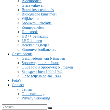
Bloembollen
Gierzwaluwen
Bouw insectenhotels
Biologische kunstmest
Wijkhelden
Spouwmuurisolatie
Zonnepanelen
Houtstook
HR++ beglazing
LED-lampen
Berekeningswijze
Stroomverbruikmeters
Geschiedenis
Geschiedenis van Nijmegen
Spoorweg door de buurt
Oude foto’s Spoorweg Nijmegen
Stadsgezichten 1920-1942
Onze wijk in najaar 1944
Foto’s
Contact
Tenten
Ondersteuning
Privacy verklaring