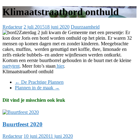
Klimaatstraatbord onthuld
Redacteur
2 juli 2015
18 juni 2020
Duurzaamheid
Zaterdag 2 juli kwam de Gemeente met een presentje: Er
kon door Joris een bord worden onthuld op het plein. Er waren 32
mensen op komen dagen met en zonder kinderen. Meegebrachte
cakes, muffins, werden genuttigd met koffie, thee, limonade en
zelfs enkele bubbels- en andere wijnflessen werden ontkurkt.
Kortom een eerste buurtborrel gehouden in de buurt met de kleine
partytent
. Meer foto’s staan
hier
.
Klimaatstraatbord onthuld
←
De Prachtige Plannen
Plannen in de maak
→
Dit vind je misschien ook leuk
Buurtfeest 2020
Redacteur
10 juni 2020
11 juni 2020