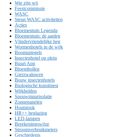
Wie zijn wij
Feestcommissie
WASC
Steun WASC activiteiten
Acties
Bloementuin Legenda
Bloementuin: de aanleg
Vlindervriendelijke heg
Wormenhotels in de wijk
Boomspiegels
Insectenhotel op plein
Buurt App
Bloembollen
Gierzwaluwen
Bouw insectenhotels
Biologische kunstmest
Wijkhelden
Spouwmuurisolatie
Zonnepanelen
Houtstook
HR++ beglazing
LED-lampen
Berekeningswijze
Stroomverbruikmeters
Geschiedenis