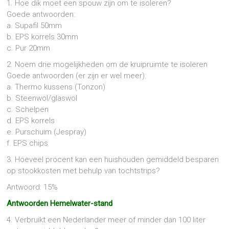
1. Hoe dik moet een spouw zijn om te isoleren?
Goede antwoorden:
a. Supafil 50mm
b. EPS korrels 30mm
c. Pur 20mm
2. Noem drie mogelijkheden om de kruipruimte te isoleren
Goede antwoorden (er zijn er wel meer):
a. Thermo kussens (Tonzon)
b. Steenwol/glaswol
c. Schelpen
d. EPS korrels
e. Purschuim (Jespray)
f. EPS chips
3. Hoeveel procent kan een huishouden gemiddeld besparen
op stookkosten met behulp van tochtstrips?
Antwoord: 15%
Antwoorden Hemelwater-stand
4. Verbruikt een Nederlander meer of minder dan 100 liter