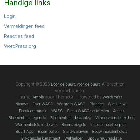
Handige links
Login
Vermeldingen feed
Reacties feed
WordPress.org
Copyright © 2026
. Alle rechten
Door de buurt, voor de buurt
voorbehouden.
Thema:
door ThemeGrill. Powered by
.
Ample
WordPress
Nieuws
Over WASC
Waarom WASC
Plannen
Wie zijn wij
Feestcommissie
WASC
Steun WASC activiteiten
Acties
Bloementuin Legenda
Bloementuin: de aanleg
Vlindervriendelijke heg
Wormenhotels in de wijk
Boomspiegels
Insectenhotel op plein
Buurt App
Bloembollen
Gierzwaluwen
Bouw insectenhotels
Biologische kunstmest
Wijkhelden
Spouwmuurisolatie