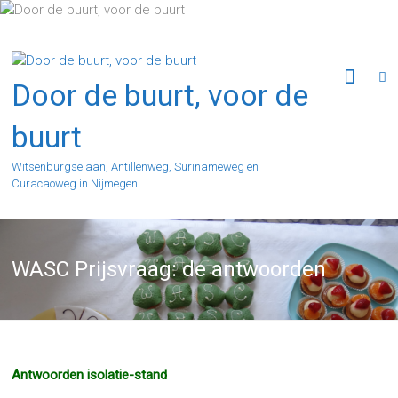
Ga
naar
de
inhoud
Door de buurt, voor de
buurt
Witsenburgselaan, Antillenweg, Surinameweg en
Curacaoweg in Nijmegen
WASC Prijsvraag: de antwoorden
Antwoorden isolatie-stand