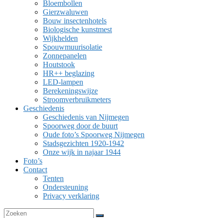
Bloembollen
Gierzwaluwen
Bouw insectenhotels
Biologische kunstmest
Wijkhelden
Spouwmuurisolatie
Zonnepanelen
Houtstook
HR++ beglazing
LED-lampen
Berekeningswijze
Stroomverbruikmeters
Geschiedenis
Geschiedenis van Nijmegen
Spoorweg door de buurt
Oude foto’s Spoorweg Nijmegen
Stadsgezichten 1920-1942
Onze wijk in najaar 1944
Foto’s
Contact
Tenten
Ondersteuning
Privacy verklaring