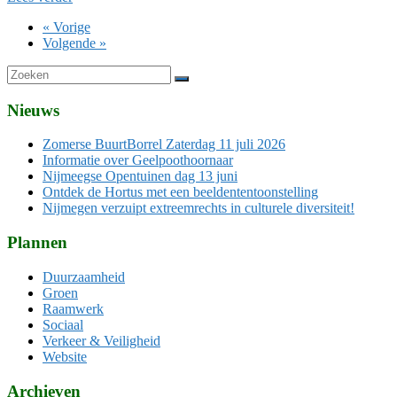
« Vorige
Volgende »
Nieuws
Zomerse BuurtBorrel Zaterdag 11 juli 2026
Informatie over Geelpoothoornaar
Nijmeegse Opentuinen dag 13 juni
Ontdek de Hortus met een beeldententoonstelling
Nijmegen verzuipt extreemrechts in culturele diversiteit!
Plannen
Duurzaamheid
Groen
Raamwerk
Sociaal
Verkeer & Veiligheid
Website
Archieven