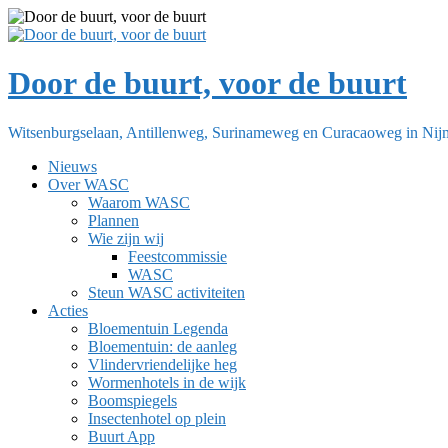
Ga
naar
de
inhoud
Door de buurt, voor de buurt
Witsenburgselaan, Antillenweg, Surinameweg en Curacaoweg in Ni
Nieuws
Over WASC
Waarom WASC
Plannen
Wie zijn wij
Feestcommissie
WASC
Steun WASC activiteiten
Acties
Bloementuin Legenda
Bloementuin: de aanleg
Vlindervriendelijke heg
Wormenhotels in de wijk
Boomspiegels
Insectenhotel op plein
Buurt App