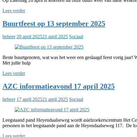
Op Zaterdag 26 april is iedereen uit onze buurt weer van harte welko
Lees verder
Buurtfeest op 13 september 2025
beheer
20 april 2025
21 april 2025
Sociaal
Beste buurtgenoten, wat was het weer een geslaagd feest vorig jaar! 
Met jullie hulp
Lees verder
AZC informatieavond 17 april 2025
beheer
17 april 2025
21 april 2025
Sociaal
Leegstaand pand Heyendaalseweg wordt asielzoekerscentrum Het Cen
personen in het leegstaande pand aan de Heyendaalseweg 117. De loca
Lees verder