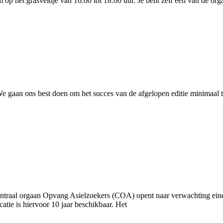
m op het grasveldje van 16:00 tot 18:00 uur. Je bent zelf één van de 
We gaan ons best doen om het succes van de afgelopen editie minimaal 
traal orgaan Opvang Asielzoekers (COA) opent naar verwachting eind
tie is hiervoor 10 jaar beschikbaar. Het