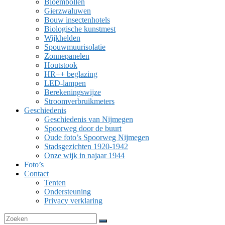
Bloembollen
Gierzwaluwen
Bouw insectenhotels
Biologische kunstmest
Wijkhelden
Spouwmuurisolatie
Zonnepanelen
Houtstook
HR++ beglazing
LED-lampen
Berekeningswijze
Stroomverbruikmeters
Geschiedenis
Geschiedenis van Nijmegen
Spoorweg door de buurt
Oude foto’s Spoorweg Nijmegen
Stadsgezichten 1920-1942
Onze wijk in najaar 1944
Foto’s
Contact
Tenten
Ondersteuning
Privacy verklaring