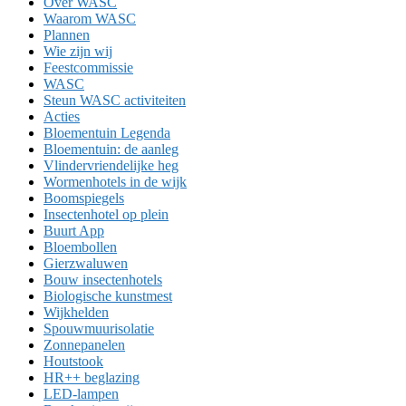
Over WASC
Waarom WASC
Plannen
Wie zijn wij
Feestcommissie
WASC
Steun WASC activiteiten
Acties
Bloementuin Legenda
Bloementuin: de aanleg
Vlindervriendelijke heg
Wormenhotels in de wijk
Boomspiegels
Insectenhotel op plein
Buurt App
Bloembollen
Gierzwaluwen
Bouw insectenhotels
Biologische kunstmest
Wijkhelden
Spouwmuurisolatie
Zonnepanelen
Houtstook
HR++ beglazing
LED-lampen