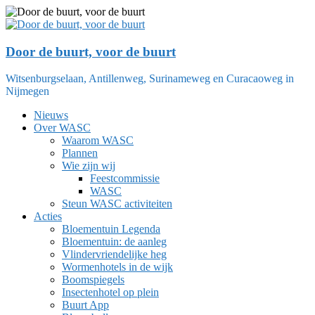
Ga
naar
de
inhoud
Door de buurt, voor de buurt
Witsenburgselaan, Antillenweg, Surinameweg en Curacaoweg in
Nijmegen
Nieuws
Over WASC
Waarom WASC
Plannen
Wie zijn wij
Feestcommissie
WASC
Steun WASC activiteiten
Acties
Bloementuin Legenda
Bloementuin: de aanleg
Vlindervriendelijke heg
Wormenhotels in de wijk
Boomspiegels
Insectenhotel op plein
Buurt App