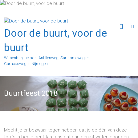
Ga
naar
de
inhoud
Door de buurt, voor de
buurt
Witsenburgselaan, Antillenweg, Surinameweg en
Curacaoweg in Nijmegen
Buurtfeest 2018
Mocht je er bezwaar tegen hebben dat je op één van deze
foto’s in beeld bent, laat ons dat dan gerust weten door een